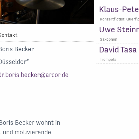
Klaus-Pete
Konzertflötist, Querfl
Uwe Stein
Kontakt
Saxophon
David Tasa
Boris Becker
Trompete
Düsseldorf
dr.boris.becker@arcor.de
Boris Becker wohnt in
ät und motivierende