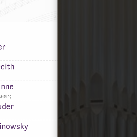
er
eith
ünne
leitung
uder
linowsky