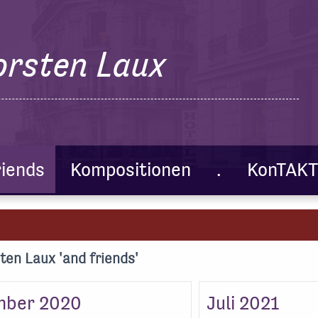
orsten Laux
riends
Kompositionen
.
KonTAKT
ten Laux 'and friends'
mber 2020
Juli 2021