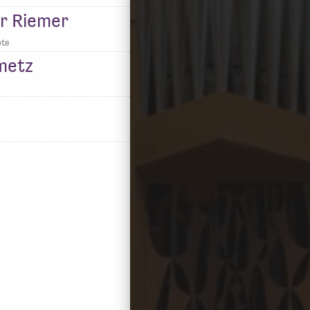
r Riemer
öte
metz