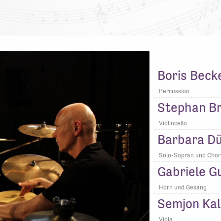
Boris Beck
Percussion
Stephan Br
Violincello
Barbara D
Solo-Sopran und Chor
Gabriele G
Horn und Gesang
Semjon Ka
Viola