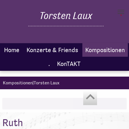
.
Torsten Laux
Toggl
navig
Home
Konzerte & Friends
Kompositionen
.
KonTAKT
Kompositionen|Torsten Laux
Ruth