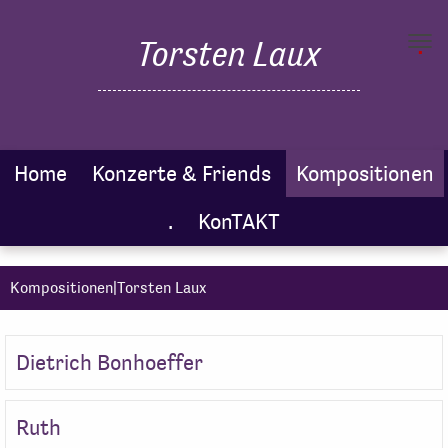
.
Torsten Laux
Toggl
navig
Home
Konzerte & Friends
Kompositionen
.
KonTAKT
Kompositionen|Torsten Laux
Dietrich Bonhoeffer
Ruth