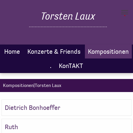
.
Torsten Laux
Toggl
navig
Home
Konzerte & Friends
Kompositionen
.
KonTAKT
Kompositionen|Torsten Laux
Dietrich Bonhoeffer
Ruth