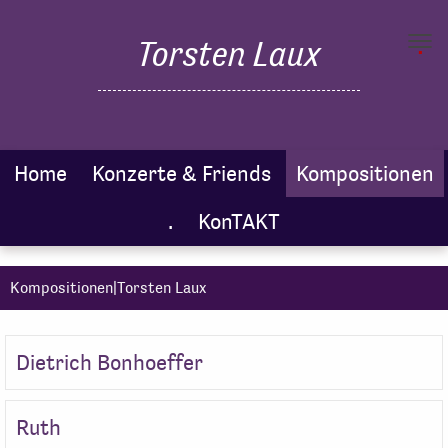
.
Torsten Laux
Toggl
navig
Home
Konzerte & Friends
Kompositionen
.
KonTAKT
Kompositionen|Torsten Laux
Dietrich Bonhoeffer
Ruth