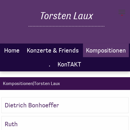
.
Torsten Laux
Toggl
navig
Home
Konzerte & Friends
Kompositionen
.
KonTAKT
Kompositionen|Torsten Laux
Dietrich Bonhoeffer
Ruth